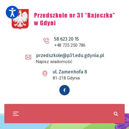
58 623 20 15
+48 725 250 786
przedszkole@p31.edu.gdynia.pl
Napisz wiadomość
ul. Zamenhofa 8
81-218 Gdynia