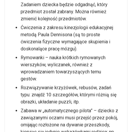
Zadaniem dziecka będzie odgadnąć, który
przedmiot został zabrany. Można również
zmienić kolejność przedmiotów.
Ćwiczenia z zakresu kinezjologii edukacyjnej
metodą Paula Dennisona (są to proste
ćwiczenia fizyczne wymagające skupienia i
doskonalące pracę mózgu).
Rymowanki – nauka krótkich rymowanych
wierszyków, wyliczanek, również z
wprowadzaniem towarzyszących temu
gestów.
Rozwiązywanie krzyżówek, rebusów, zadań
typu: znajdź 10 szczegółów, którymi różnią się
obrazki, układanie puzzli, itp.
Zabawa w „automatycznego pilota” – dziecko z
zawiązanymi oczami musi przejść przez pokój,
omijając rozłożone na dywanie przeszkody,
kierując się jedynie wskazówkami rodzica: np.