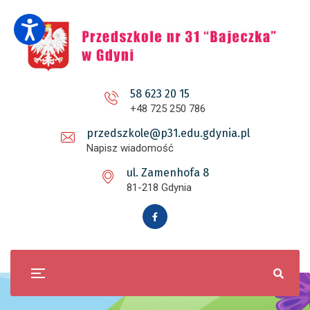
58 623 20 15
+48 725 250 786
przedszkole@p31.edu.gdynia.pl
Napisz wiadomość
ul. Zamenhofa 8
81-218 Gdynia