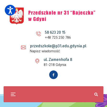
58 623 20 15
+48 725 250 786
przedszkole@p31.edu.gdynia.pl
Napisz wiadomość
ul. Zamenhofa 8
81-218 Gdynia