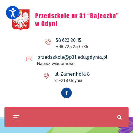
58 623 20 15
+48 725 250 786
przedszkole@p31.edu.gdynia.pl
Napisz wiadomość
ul. Zamenhofa 8
81-218 Gdynia