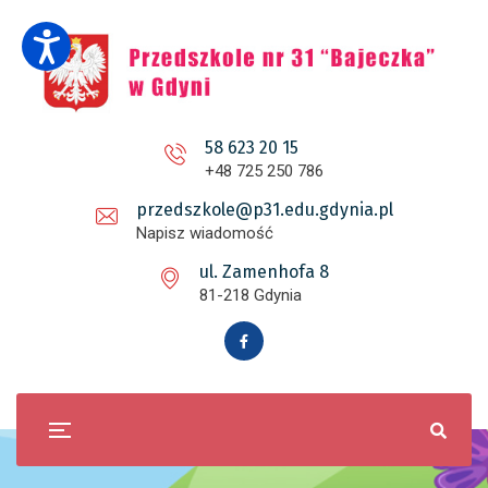
58 623 20 15
+48 725 250 786
przedszkole@p31.edu.gdynia.pl
Napisz wiadomość
ul. Zamenhofa 8
81-218 Gdynia