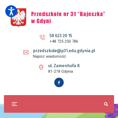
58 623 20 15
+48 725 250 786
przedszkole@p31.edu.gdynia.pl
Napisz wiadomość
ul. Zamenhofa 8
81-218 Gdynia