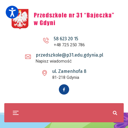
58 623 20 15
+48 725 250 786
przedszkole@p31.edu.gdynia.pl
Napisz wiadomość
ul. Zamenhofa 8
81-218 Gdynia