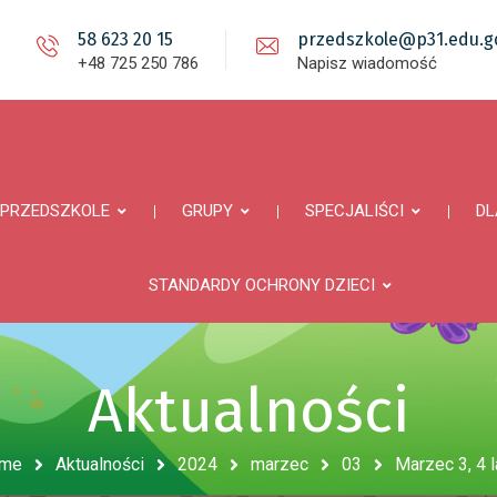
58 623 20 15
przedszkole@p31.edu.gd
+48 725 250 786
Napisz wiadomość
PRZEDSZKOLE
GRUPY
SPECJALIŚCI
DL
STANDARDY OCHRONY DZIECI
Aktualności
me
Aktualności
2024
marzec
03
Marzec 3, 4 l