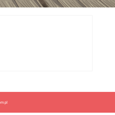
om.pl