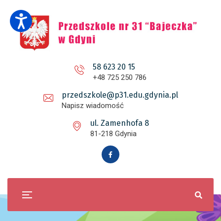
58 623 20 15
+48 725 250 786
przedszkole@p31.edu.gdynia.pl
Napisz wiadomość
ul. Zamenhofa 8
81-218 Gdynia