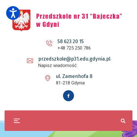
58 623 20 15
+48 725 250 786
przedszkole@p31.edu.gdynia.pl
Napisz wiadomość
ul. Zamenhofa 8
81-218 Gdynia