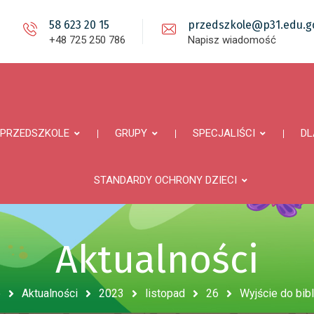
58 623 20 15
przedszkole@p31.edu.gd
+48 725 250 786
Napisz wiadomość
PRZEDSZKOLE
GRUPY
SPECJALIŚCI
DL
STANDARDY OCHRONY DZIECI
Aktualności
e
Aktualności
2023
listopad
26
Wyjście do bibl