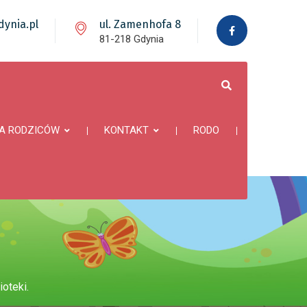
ynia.pl
ul. Zamenhofa 8
81-218 Gdynia
A RODZICÓW
KONTAKT
RODO
ioteki.