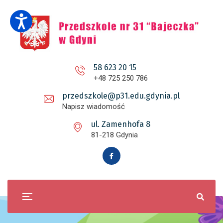
58 623 20 15
+48 725 250 786
przedszkole@p31.edu.gdynia.pl
Napisz wiadomość
ul. Zamenhofa 8
81-218 Gdynia