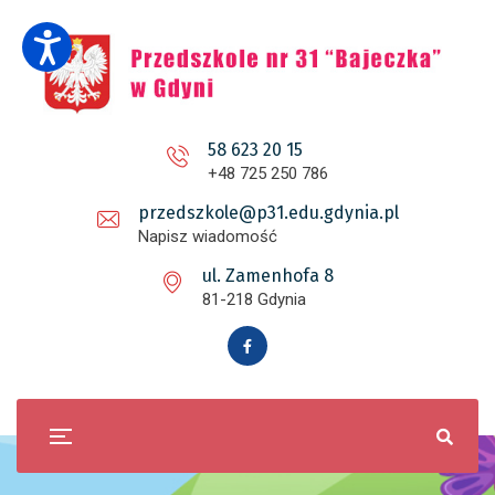
58 623 20 15
+48 725 250 786
przedszkole@p31.edu.gdynia.pl
Napisz wiadomość
ul. Zamenhofa 8
81-218 Gdynia