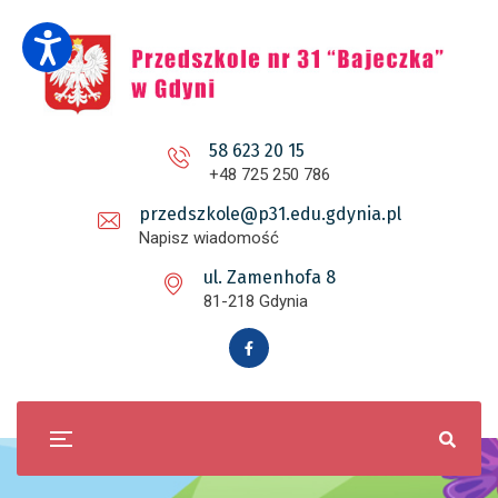
58 623 20 15
+48 725 250 786
przedszkole@p31.edu.gdynia.pl
Napisz wiadomość
ul. Zamenhofa 8
81-218 Gdynia