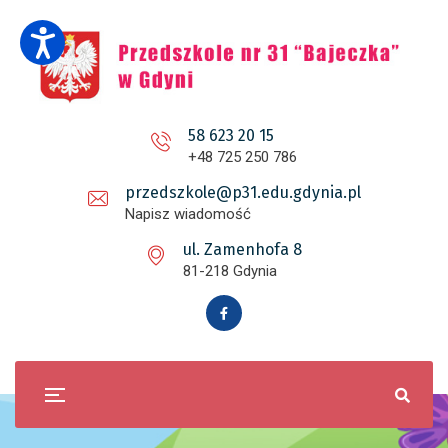
58 623 20 15
+48 725 250 786
przedszkole@p31.edu.gdynia.pl
Napisz wiadomość
ul. Zamenhofa 8
81-218 Gdynia