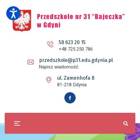
58 623 20 15
+48 725 250 786
przedszkole@p31.edu.gdynia.pl
Napisz wiadomość
ul. Zamenhofa 8
81-218 Gdynia