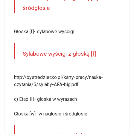
śródgłosie
Głoska [f]- sylabowe wyścigi
Sylabowe wyścigi z głoską [f]
http://bystredziecko.pl/karty-pracy/nauka-
czytania/5/sylaby-AFA-big.pdf
c) Etap III- głoska w wyrazach
Głoska [w]- w nagłosie i śródgłosie