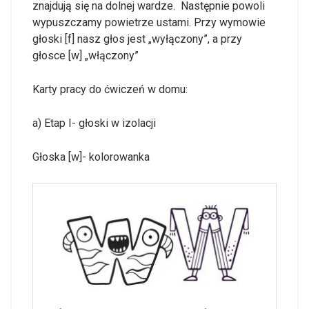
znajdują się na dolnej wardze. Następnie powoli
wypuszczamy powietrze ustami. Przy wymowie
głoski [f] nasz głos jest „wyłączony”, a przy
głosce [w] „włączony”
Karty pracy do ćwiczeń w domu:
a) Etap I- głoski w izolacji
Głoska [w]- kolorowanka