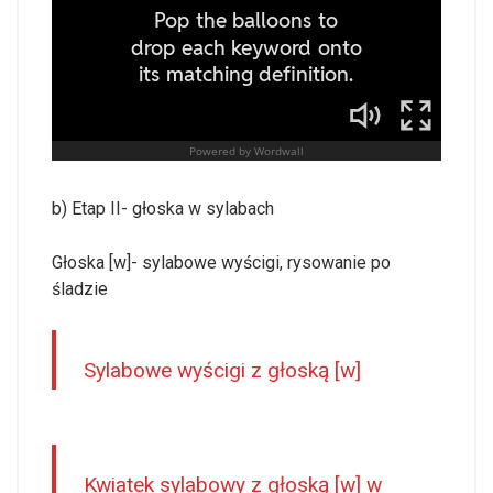
b) Etap II- głoska w sylabach
Głoska [w]- sylabowe wyścigi, rysowanie po
śladzie
Sylabowe wyścigi z głoską [w]
Kwiatek sylabowy z głoską [w] w