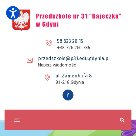
58 623 20 15
+48 725 250 786
przedszkole@p31.edu.gdynia.pl
Napisz wiadomość
ul. Zamenhofa 8
81-218 Gdynia