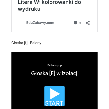
Głoska [f]- Balony