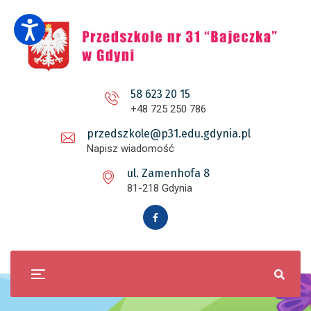
58 623 20 15
+48 725 250 786
przedszkole@p31.edu.gdynia.pl
Napisz wiadomość
ul. Zamenhofa 8
81-218 Gdynia