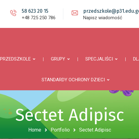
58 623 20 15
przedszkole@p31.edu.gd
+48 725 250 786
Napisz wiadomość
PRZEDSZKOLE
GRUPY
SPECJALIŚCI
DL
STANDARDY OCHRONY DZIECI
Sectet Adipisc
Home
Portfolio
Sectet Adipisc