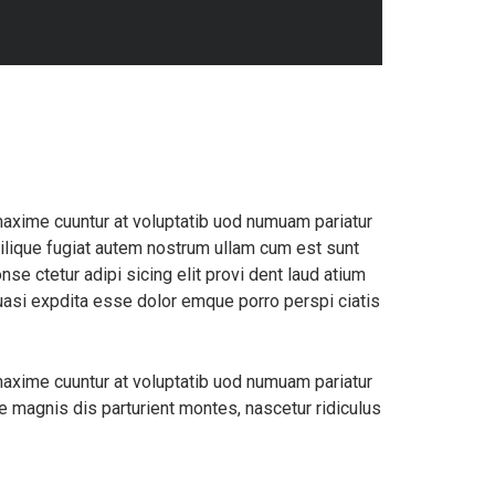
maxime cuuntur at voluptatib uod numuam pariatur
ilique fugiat autem nostrum ullam cum est sunt
e ctetur adipi sicing elit provi dent laud atium
uasi expdita esse dolor emque porro perspi ciatis
maxime cuuntur at voluptatib uod numuam pariatur
 magnis dis parturient montes, nascetur ridiculus