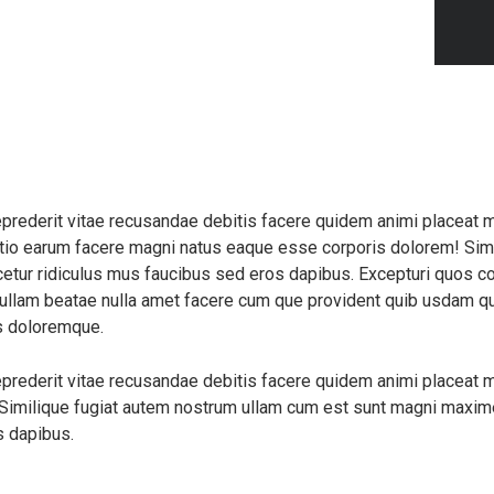
eprederit vitae recusandae debitis facere quidem animi placeat 
inctio earum facere magni natus eaque esse corporis dolorem! Sim
ur ridiculus mus faucibus sed eros dapibus. Excepturi quos cons
em ullam beatae nulla amet facere cum que provident quib usdam q
us doloremque.
eprederit vitae recusandae debitis facere quidem animi placeat 
Similique fugiat autem nostrum ullam cum est sunt magni maxime
s dapibus.