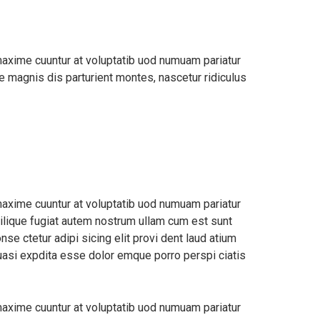
maxime cuuntur at voluptatib uod numuam pariatur
 magnis dis parturient montes, nascetur ridiculus
maxime cuuntur at voluptatib uod numuam pariatur
ilique fugiat autem nostrum ullam cum est sunt
e ctetur adipi sicing elit provi dent laud atium
uasi expdita esse dolor emque porro perspi ciatis
maxime cuuntur at voluptatib uod numuam pariatur