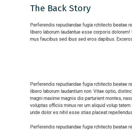
The Back Story
Perferendis repudiandae fugia rchitecto beatae r
libero laborum laudantue esse corporis dolorem! 
mus faucibus sed ibus sed eros dapibus. Excero
Perferendis repudiandae fugia rchitecto beatae r
libero laborum laudantium non. Vitae optio, dist
magni maxime magnis dis parturient montes, nascet
voluptas officiis minus rer um aliquid volup tat
unde dolor es nihil esse stias placeat repellend
Perferendis repudiandae fugia rchitecto beatae r