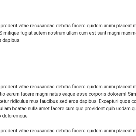
eprederit vitae recusandae debitis facere quidem animi placeat 
Similique fugiat autem nostrum ullam cum est sunt magni maxime
s dapibus.
eprederit vitae recusandae debitis facere quidem animi placeat 
inctio earum facere magni natus eaque esse corporis dolorem! Sim
ur ridiculus mus faucibus sed eros dapibus. Excepturi quos cons
em ullam beatae nulla amet facere cum que provident quib usdam q
us doloremque.
eprederit vitae recusandae debitis facere quidem animi placeat 