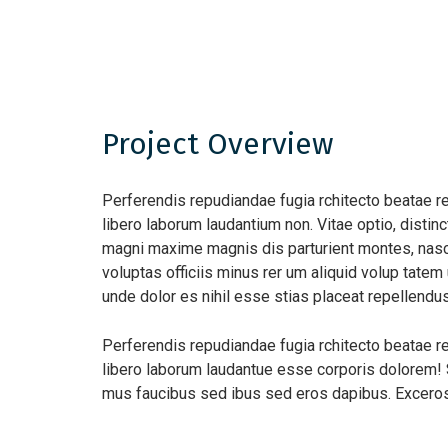
Project Overview
Perferendis repudiandae fugia rchitecto beatae r
libero laborum laudantium non. Vitae optio, dist
magni maxime magnis dis parturient montes, nascet
voluptas officiis minus rer um aliquid volup tat
unde dolor es nihil esse stias placeat repellend
Perferendis repudiandae fugia rchitecto beatae r
libero laborum laudantue esse corporis dolorem! 
mus faucibus sed ibus sed eros dapibus. Excero