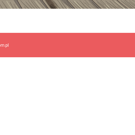
om.pl