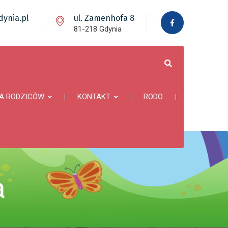
ynia.pl
ul. Zamenhofa 8
81-218 Gdynia
A RODZICÓW
KONTAKT
RODO
a