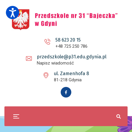
58 623 20 15
+48 725 250 786
przedszkole@p31.edu.gdynia.pl
Napisz wiadomość
ul. Zamenhofa 8
81-218 Gdynia