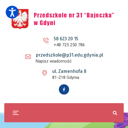
58 623 20 15
+48 725 250 786
przedszkole@p31.edu.gdynia.pl
Napisz wiadomość
ul. Zamenhofa 8
81-218 Gdynia