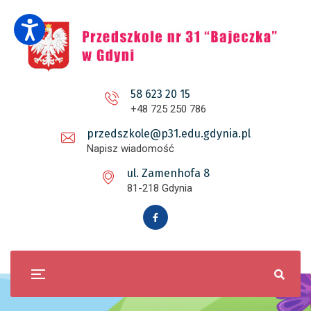
58 623 20 15
+48 725 250 786
przedszkole@p31.edu.gdynia.pl
Napisz wiadomość
ul. Zamenhofa 8
81-218 Gdynia