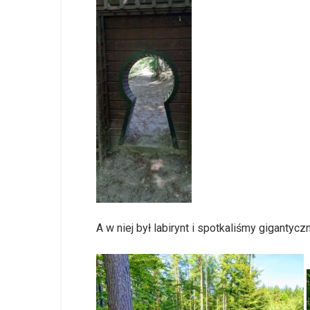
A w niej był labirynt i spotkaliśmy gigantyczn