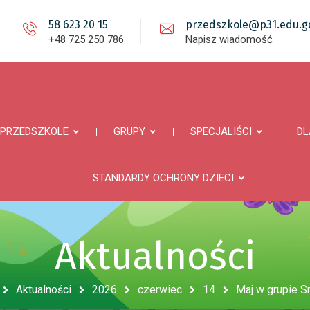
58 623 20 15
przedszkole@p31.edu.gd
+48 725 250 786
Napisz wiadomość
PRZEDSZKOLE
GRUPY
SPECJALIŚCI
DL
STANDARDY OCHRONY DZIECI
Aktualności
Aktualności
2026
czerwiec
14
Maj w grupie 