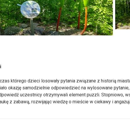
i
zas którego dzieci losowały pytania związane z historią mias
iało okazję samodzielnie odpowiedzieć na wylosowane pytanie,
owiedź uczestnicy otrzymywali element puzzli. Stopniowo, wspó
aukę z zabawą, rozwijając wiedzę o mieście w ciekawy i angażu