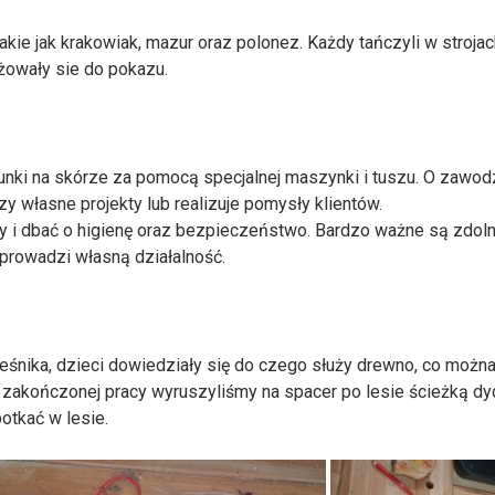
akie jak krakowiak, mazur oraz polonez. Każdy tańczyli w stroja
żowały sie do pokazu.
sunki na skórze za pomocą specjalnej maszynki i tuszu. O zawod
zy własne projekty lub realizuje pomysły klientów.
y i dbać o higienę oraz bezpieczeństwo. Bardzo ważne są zdolnoś
b prowadzi własną działalność.
ika, dzieci dowiedziały się do czego służy drewno, co można z
. Po zakończonej pracy wyruszyliśmy na spacer po lesie ścieżką d
otkać w lesie.