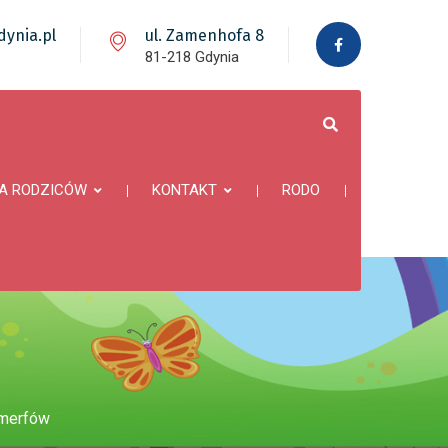
ynia.pl
ul. Zamenhofa 8
81-218 Gdynia
A RODZICÓW
KONTAKT
RODO
Smerfów