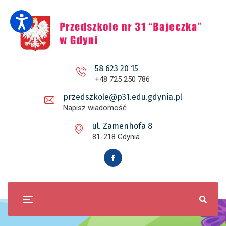
58 623 20 15
+48 725 250 786
przedszkole@p31.edu.gdynia.pl
Napisz wiadomość
ul. Zamenhofa 8
81-218 Gdynia