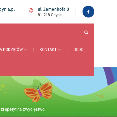
ynia.pl
ul. Zamenhofa 8
81-218 Gdynia
A RODZICÓW
KONTAKT
RODO
dzi apetyt na zwycięstwo