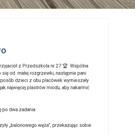
wo
zyjaciół z Przedszkola nr 27 🏆. Wspólna
się od małej rozgrzewki, następnie pani
 sposób dzieci z obu placówek wymieszały
 jak najwięcej plastrów miodu, aby nakarmić
ę po dwa zadania:
rzyły „balonowego węża”, przekazując sobie