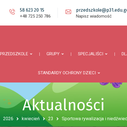
58 623 20 15
przedszkole@p31.edu.gd
+48 725 250 786
Napisz wiadomość
PRZEDSZKOLE
GRUPY
SPECJALIŚCI
DL
STANDARDY OCHRONY DZIECI
Aktualności
2026
kwiecień
23
Sportowa rywalizacja i niedźwie