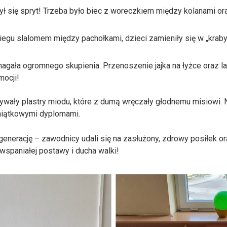
czył się spryt! Trzeba było biec z woreczkiem między kolanami 
 biegu slalomem między pachołkami, dzieci zamieniły się w „krab
wymagała ogromnego skupienia. Przenoszenie jajka na łyżce oraz 
ocji!
ały plastry miodu, które z dumą wręczały głodnemu misiowi. Na
miątkowymi dyplomami.
nerację – zawodnicy udali się na zasłużony, zdrowy posiłek or
spaniałej postawy i ducha walki!