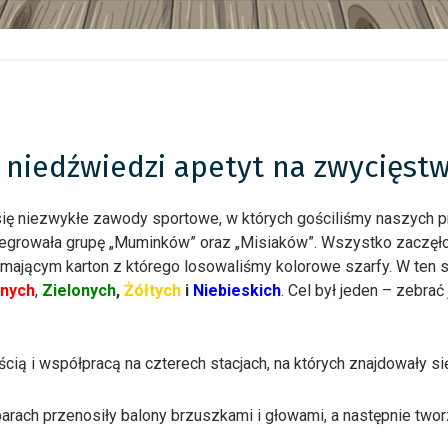
i niedźwiedzi apetyt na zwycięst
ę niezwykłe zawody sportowe, w których gościliśmy naszych pr
tegrowała grupę „Muminków” oraz „Misiaków”. Wszystko zaczęło 
ymającym karton z którego losowaliśmy kolorowe szarfy. W ten
nych
,
Zielonych
,
Żółtych
i
Niebieskich
. Cel był jeden – zebrać
cią i współpracą na czterech stacjach, na których znajdowały si
parach przenosiły balony brzuszkami i głowami, a następnie two