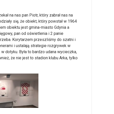
kał na nas pan Piotr, który zabrał nas na
działy się, że obiekt, który powstał w 1964
lem obiektu jest gmina-miasto Gdynia a
ięgowy, pan od oświetlenia i 2 panie
trzeba. Korytarzem przeszliśmy do szatni i
renerami i ustalają strategie rozgrywek w
 w dotyku. Była to bardzo udana wycieczka,
ież, że nie jest to stadion klubu Arka, tylko