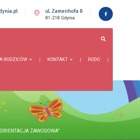
ynia.pl
ul. Zamenhofa 8
81-218 Gdynia
A RODZICÓW
KONTAKT
RODO
REORIENTACJA ZAWODOWA”