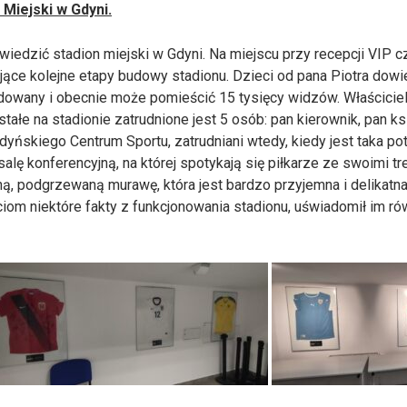
Miejski w Gdyni.
iedzić stadion miejski w Gdyni. Na miejscu przy recepcji VIP cze
ające kolejne etapy budowy stadionu. Dzieci od pana Piotra dowie
dowany i obecnie może pomieścić 15 tysięcy widzów. Właścicie
ałe na stadionie zatrudnione jest 5 osób: pan kierownik, pan ks
yńskiego Centrum Sportu, zatrudniani wtedy, kiedy jest taka po
 salę konferencyjną, na której spotykają się piłkarze ze swoimi t
, podgrzewaną murawę, która jest bardzo przyjemna i delikatna
ciom niektóre fakty z funkcjonowania stadionu, uświadomił im równ