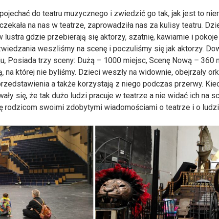
ojechać do teatru muzycznego i zwiedzić go tak, jak jest to ni
czekała na nas w teatrze, zaprowadziła nas za kulisy teatru. Dzi
lustra gdzie przebierają się aktorzy, szatnię, kawiarnie i pokoj
 zwiedzania weszliśmy na scenę i poczuliśmy się jak aktorzy. Do
, Posiada trzy sceny: Dużą – 1000 miejsc, Scenę Nową – 360 mi
 na której nie byliśmy. Dzieci weszły na widownie, obejrzały ork
zedstawienia a także korzystają z niego podczas przerwy. Kie
wały się, że tak dużo ludzi pracuje w teatrze a nie widać ich na 
ię rodzicom swoimi zdobytymi wiadomościami o teatrze i o ludzi