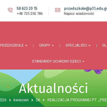
58 623 20 15
przedszkole@p31.edu.gd
+48 725 250 786
Napisz wiadomość
PRZEDSZKOLE
GRUPY
SPECJALIŚCI
DL
STANDARDY OCHRONY DZIECI
Aktualności
026
kwiecień
06
REALIZACJA PROGRAMU PT: ,,P