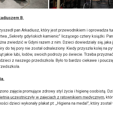
kadiuszem B.
rzyszedł pan Arkadiusz, który jest przewodnikiem i oprowadza t
wa ,,Sekrety gdyńskich kamienic” liczącego cztery książki. Pa
żna zwiedzić w Gdyni razem z nim. Dzieci dowiedziały się, jaka 
tóry do tej pory nie został odnaleziony. Kiedy przyszła kolej na 
t jakie lubi, lodów, swoich podroży po świecie. Trzeba przyznać
 dzieci z naszego przedszkola. Było to bardzo ciekawe i pouczaj
rzedszkola.
ia.
no zajęcia promujące zdrowy styl życia i higienę osobistą. Dzi
ietnia uczestniczyły w zajęciach z ratownikiem medycznym
, któ
ci dzieci wykonały plakat pt: ,,Higiena na medal”, który zosta