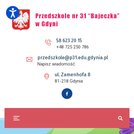
58 623 20 15
+48 725 250 786
przedszkole@p31.edu.gdynia.pl
Napisz wiadomość
ul. Zamenhofa 8
81-218 Gdynia