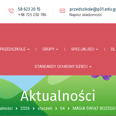
58 623 20 15
przedszkole@p31.edu.gd
+48 725 250 786
Napisz wiadomość
PRZEDSZKOLE
GRUPY
SPECJALIŚCI
DL
STANDARDY OCHRONY DZIECI
Aktualności
alności
2026
styczeń
04
MAGIA ŚWIĄT BOŻEGO