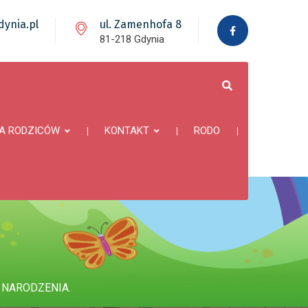
ynia.pl
ul. Zamenhofa 8
81-218 Gdynia
A RODZICÓW
KONTAKT
RODO
 NARODZENIA.