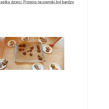
 setką dzieci. Przepis na pierniki był bardzo