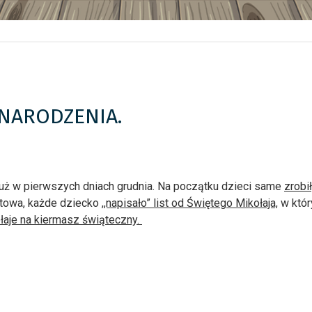
NARODZENIA.
już w pierwszych dniach grudnia. Na początku dzieci same
zrobi
otowa, każde dziecko
,,napisało” list od Świętego Mikołaja,
w któr
łaje na kiermasz świąteczny.