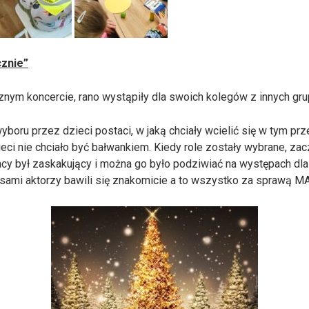
cznie”
znym koncercie, rano wystąpiły dla swoich kolegów z innych gru
yboru przez dzieci postaci, w jaką chciały wcielić się w tym pr
zieci nie chciało być bałwankiem. Kiedy role zostały wybrane, za
acy był zaskakujący i można go było podziwiać na występach dla
, sami aktorzy bawili się znakomicie a to wszystko za spra