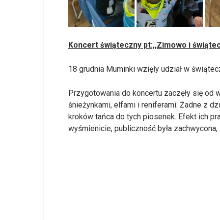
Koncert świąteczny pt:,,Zimowo i świąte
18 grudnia Muminki wzięły udział w świątec
Przygotowania do koncertu zaczęły się od w
śnieżynkami, elfami i reniferami. Żadne z d
kroków tańca do tych piosenek. Efekt ich pr
wyśmienicie, publiczność była zachwycona