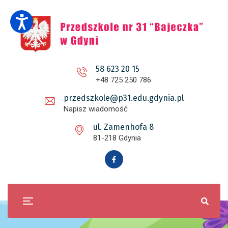
58 623 20 15
+48 725 250 786
przedszkole@p31.edu.gdynia.pl
Napisz wiadomość
ul. Zamenhofa 8
81-218 Gdynia