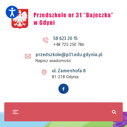
58 623 20 15
+48 725 250 786
przedszkole@p31.edu.gdynia.pl
Napisz wiadomość
ul. Zamenhofa 8
81-218 Gdynia