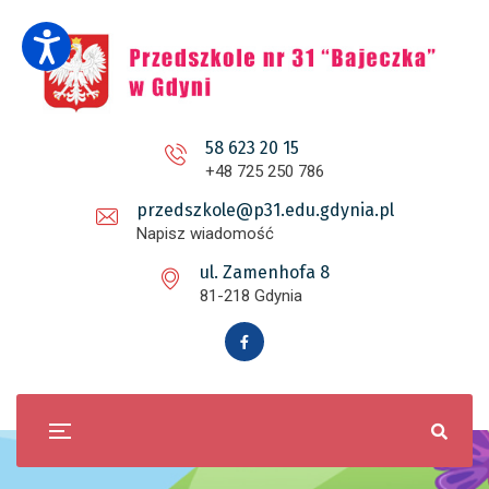
58 623 20 15
+48 725 250 786
przedszkole@p31.edu.gdynia.pl
Napisz wiadomość
ul. Zamenhofa 8
81-218 Gdynia