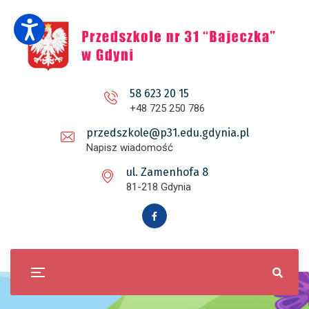
58 623 20 15
+48 725 250 786
przedszkole@p31.edu.gdynia.pl
Napisz wiadomość
ul. Zamenhofa 8
81-218 Gdynia