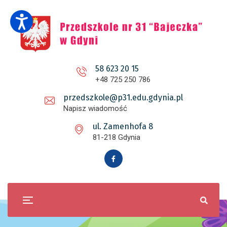
58 623 20 15
+48 725 250 786
przedszkole@p31.edu.gdynia.pl
Napisz wiadomość
ul. Zamenhofa 8
81-218 Gdynia