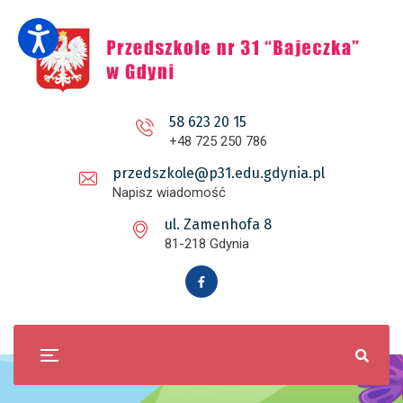
58 623 20 15
+48 725 250 786
przedszkole@p31.edu.gdynia.pl
Napisz wiadomość
ul. Zamenhofa 8
81-218 Gdynia