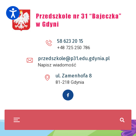
58 623 20 15
+48 725 250 786
przedszkole@p31.edu.gdynia.pl
Napisz wiadomość
ul. Zamenhofa 8
81-218 Gdynia