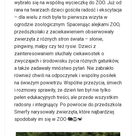
wybrało się na wspólną wycieczkę do ZOO. Już od
rana na twarzach dzieci gościła radość i ekscytacja
– dla wielu z nich była to pierwsza wizyta w
ogrodzie zoologicznym. Spacerując alejkami ZOO,
przedszkolaki z zaciekawieniem obserwowały
zwierzęta z różnych stron świata – słonie,
pingwiny, małpy czy też rysie. Dzieci z
zainteresowaniem słuchały ciekawostek o
zwyczajach i środowisku życia różnych gatunków,
a także zadawały mnóstwo pytań. Nie zabrakło
również chwili na odpoczynek i wspólny posiłek
na świeżym powietrzu. Wspólne przeżycia, śmiech
i rozmowy sprawiły, że dzień ten był nie tylko
pełen edukacyjnych treści, ale przede wszystkim
radosny i integrujący. Po powrocie do przedszkola
Smerfy narysowały zwierzęta, które najbardziej
spodobały im się w ZOO 🐘🦁🐒