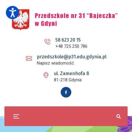
58 623 20 15
+48 725 250 786
przedszkole@p31.edu.gdynia.pl
Napisz wiadomość
ul. Zamenhofa 8
81-218 Gdynia