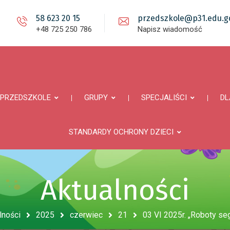
58 623 20 15
przedszkole@p31.edu.gd
+48 725 250 786
Napisz wiadomość
PRZEDSZKOLE
GRUPY
SPECJALIŚCI
DL
STANDARDY OCHRONY DZIECI
Aktualności
lności
2025
czerwiec
21
03 VI 2025r. „Roboty se