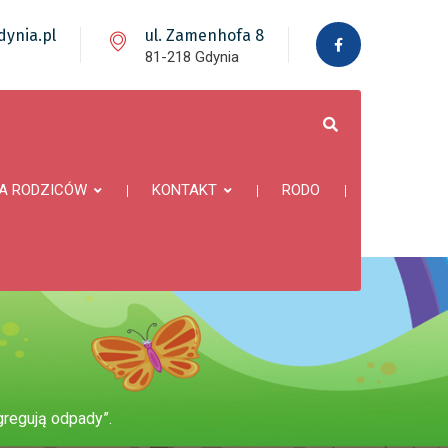
ynia.pl
ul. Zamenhofa 8
81-218 Gdynia
A RODZICÓW
KONTAKT
RODO
gregują odpady”.