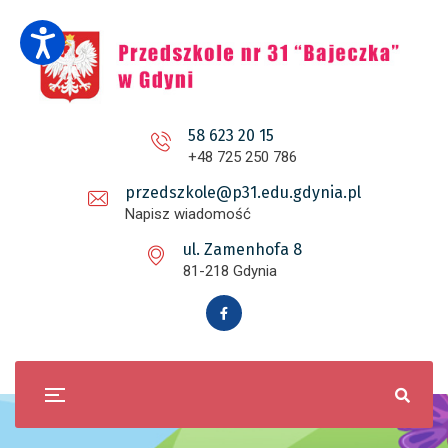
58 623 20 15
+48 725 250 786
przedszkole@p31.edu.gdynia.pl
Napisz wiadomość
ul. Zamenhofa 8
81-218 Gdynia