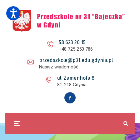
58 623 20 15
+48 725 250 786
przedszkole@p31.edu.gdynia.pl
Napisz wiadomość
ul. Zamenhofa 8
81-218 Gdynia