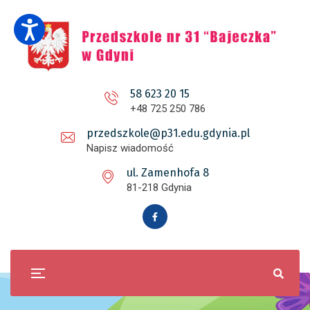
58 623 20 15
+48 725 250 786
przedszkole@p31.edu.gdynia.pl
Napisz wiadomość
ul. Zamenhofa 8
81-218 Gdynia