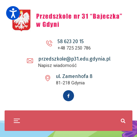
58 623 20 15
+48 725 250 786
przedszkole@p31.edu.gdynia.pl
Napisz wiadomość
ul. Zamenhofa 8
81-218 Gdynia