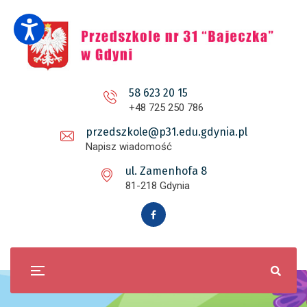
58 623 20 15
+48 725 250 786
przedszkole@p31.edu.gdynia.pl
Napisz wiadomość
ul. Zamenhofa 8
81-218 Gdynia