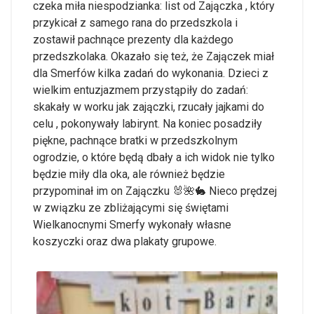
czeka miła niespodzianka: list od Zajączka , który
przykicał z samego rana do przedszkola i
zostawił pachnące prezenty dla każdego
przedszkolaka. Okazało się też, że Zajączek miał
dla Smerfów kilka zadań do wykonania. Dzieci z
wielkim entuzjazmem przystąpiły do zadań:
skakały w worku jak zajączki, rzucały jajkami do
celu , pokonywały labirynt. Na koniec posadziły
piękne, pachnące bratki w przedszkolnym
ogrodzie, o które będą dbały a ich widok nie tylko
będzie miły dla oka, ale również będzie
przypominał im on Zajączku 🐰🌺🐇 Nieco prędzej
w związku ze zbliżającymi się świętami
Wielkanocnymi Smerfy wykonały własne
koszyczki oraz dwa plakaty grupowe.