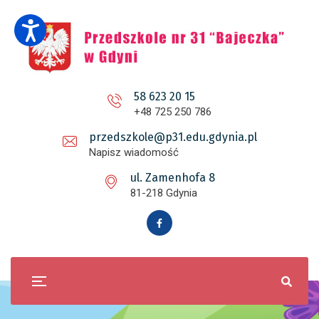
58 623 20 15
+48 725 250 786
przedszkole@p31.edu.gdynia.pl
Napisz wiadomość
ul. Zamenhofa 8
81-218 Gdynia