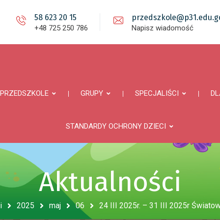
58 623 20 15
przedszkole@p31.edu.gd
+48 725 250 786
Napisz wiadomość
PRZEDSZKOLE
GRUPY
SPECJALIŚCI
DL
STANDARDY OCHRONY DZIECI
Aktualności
i
2025
maj
06
24 III 2025r. – 31 III 2025r Świa