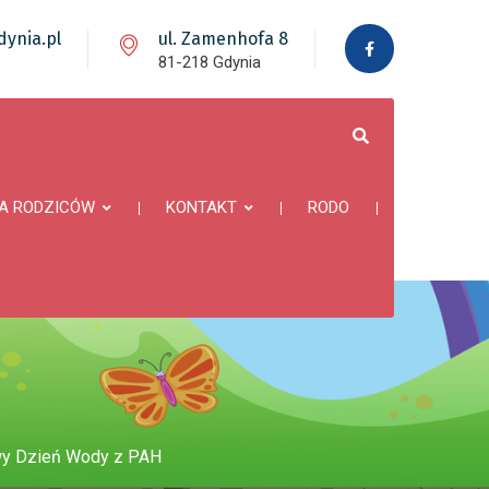
ynia.pl
ul. Zamenhofa 8
81-218 Gdynia
A RODZICÓW
KONTAKT
RODO
towy Dzień Wody z PAH