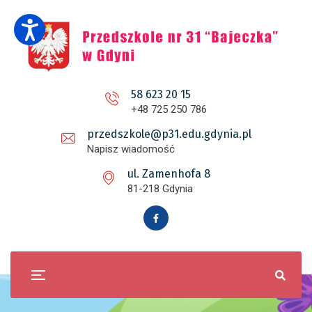
58 623 20 15
+48 725 250 786
przedszkole@p31.edu.gdynia.pl
Napisz wiadomość
ul. Zamenhofa 8
81-218 Gdynia