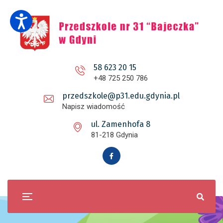
58 623 20 15
+48 725 250 786
przedszkole@p31.edu.gdynia.pl
Napisz wiadomość
ul. Zamenhofa 8
81-218 Gdynia