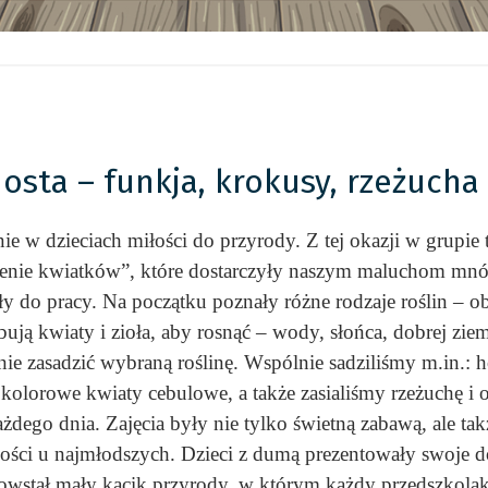
sta – funkja, krokusy, rzeżucha 
e w dzieciach miłości do przyrody. Z tej okazji w grupi
zenie kwiatków”, które dostarczyły naszym maluchom mnós
y do pracy. Na początku poznały różne rodzaje roślin – ob
ują kwiaty i zioła, aby rosnąć – wody, słońca, dobrej ziem
e zasadzić wybraną roślinę. Wspólnie sadziliśmy m.in.: h
 kolorowe kwiaty cebulowe, a także zasialiśmy rzeżuchę i 
dego dnia. Zajęcia były nie tylko świetną zabawą, ale tak
ości u najmłodszych. Dzieci z dumą prezentowały swoje don
li powstał mały kącik przyrody, w którym każdy przedszko