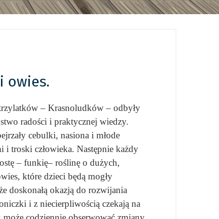
i owies.
e trzylatków – Krasnoludków – odbyły
two radości i praktycznej wiedzy.
ejrzały cebulki, nasiona i młode
i i troski człowieka. Następnie każdy
ostę – funkię– roślinę o dużych,
owies, które dzieci będą mogły
że doskonałą okazją do rozwijania
iczki i z niecierpliwością czekają na
lak może codziennie obserwować zmiany