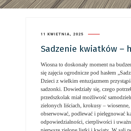
11 KWIETNIA, 2025
Sadzenie kwiatków – ho
Wiosna to doskonały moment na budzeni
się zajęcia ogrodnicze pod hasłem „Sad
Dzieci z wielkim entuzjazmem przystąpił
sadzonki. Dowiedziały się, czego potrzeb
przedszkolak miał możliwość samodzielni
zielonych liściach, krokusy – wiosenne,
obserwować, podlewać i pielęgnować każ
odpowiedzialności, cierpliwości i uważn
pierwsze zielone listki i kwiaty. W sa