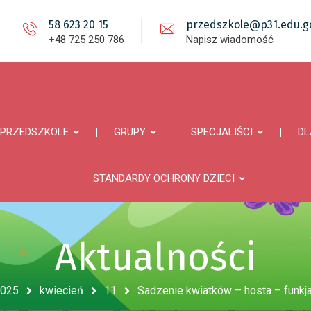
58 623 20 15
przedszkole@p31.edu.gd
+48 725 250 786
Napisz wiadomość
PRZEDSZKOLE
GRUPY
SPECJALIŚCI
DL
STANDARDY OCHRONY DZIECI
Aktualności
025
kwiecień
11
Sadzenie kwiatków – hosta – funkja,