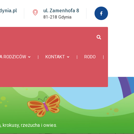
ynia.pl
ul. Zamenhofa 8
81-218 Gdynia
A RODZICÓW
KONTAKT
RODO
 krokusy, rzeżucha i owies.