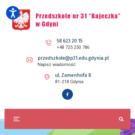
58 623 20 15
+48 725 250 786
przedszkole@p31.edu.gdynia.pl
Napisz wiadomość
ul. Zamenhofa 8
81-218 Gdynia