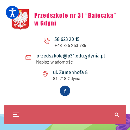
58 623 20 15
+48 725 250 786
przedszkole@p31.edu.gdynia.pl
Napisz wiadomość
ul. Zamenhofa 8
81-218 Gdynia